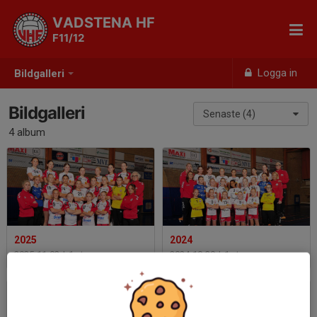
VADSTENA HF
F11/12
Logga in
Bildgalleri
Bildgalleri
Senaste (4)
4 album
2025
2024
2025-11-02
|
1 st
2024-10-30
|
1 st