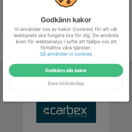
Godkänn kakor
2023
2022
Vi använder oss av kakor (cookies) för att vår
2024-09-07
|
1 st
2022-12-28
|
1 st
webbplats ska fungera bra för dig. De används
även för webbanalys i syfte att hjälpa oss att
förbättra våra tjänster.
Så använder vi cookies
Godkänn alla kakor
Bara nödvändiga