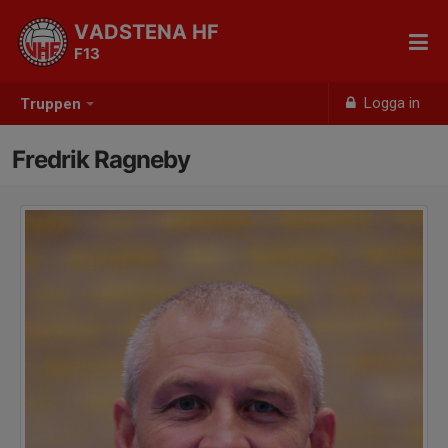
VADSTENA HF
F13
Logga in
Truppen
Fredrik Ragneby