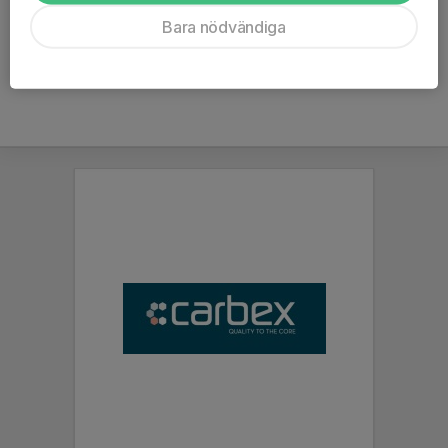
Ålder
54 år
Bara nödvändiga