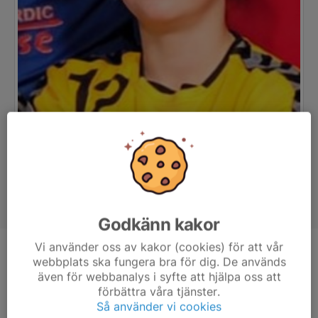
Godkänn kakor
Vi använder oss av kakor (cookies) för att vår
Position
-
webbplats ska fungera bra för dig. De används
även för webbanalys i syfte att hjälpa oss att
Ålder
12 år
förbättra våra tjänster.
Så använder vi cookies