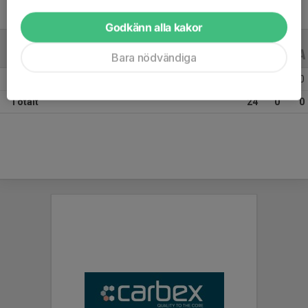
Godkänn alla kakor
ALLA SERIER
ALLA ÅR
Bara nödvändiga
Säsongen 25/26
24
0
0
Totalt
24
0
0