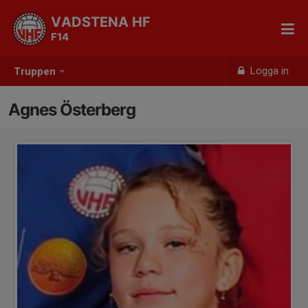
VADSTENA HF
F14
Logga in
Truppen
Agnes Österberg