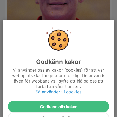
Godkänn kakor
Vi använder oss av kakor (cookies) för att vår
webbplats ska fungera bra för dig. De används
även för webbanalys i syfte att hjälpa oss att
förbättra våra tjänster.
Så använder vi cookies
Titel
Ledare
Godkänn alla kakor
Ålder
48 år