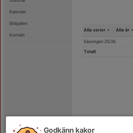
Statistik
Kalender
Bildgalleri
Alla serier
Alla år
Kontakt
Säsongen 25/26
Totalt
Godkänn kakor