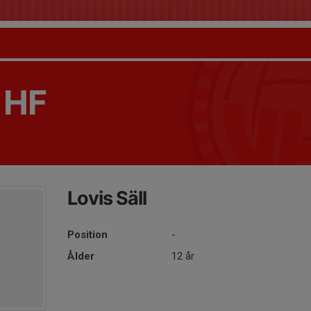
 HF
Lovis Säll
Position
-
Ålder
12 år