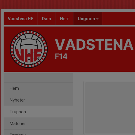
Vadstena HF
Dam
Herr
Ungdom
VADSTENA
F14
Hem
Nyheter
Truppen
Matcher