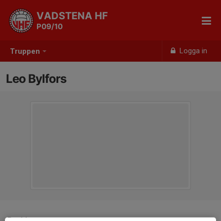
VADSTENA HF
P09/10
Logga in
Truppen
Leo Bylfors
Position
-