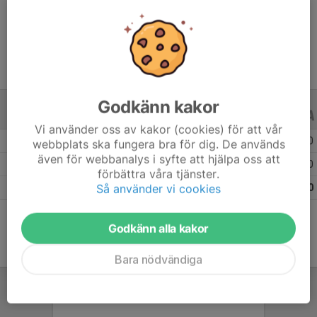
Ålder
17 år
Godkänn kakor
ALLA SERIER
ALLA ÅR
Vi använder oss av kakor (cookies) för att vår
Säsongen 25/26
23
0
0
webbplats ska fungera bra för dig. De används
även för webbanalys i syfte att hjälpa oss att
Säsongen 24/25
11
0
0
förbättra våra tjänster.
Så använder vi cookies
Totalt
34
0
0
Godkänn alla kakor
Bara nödvändiga