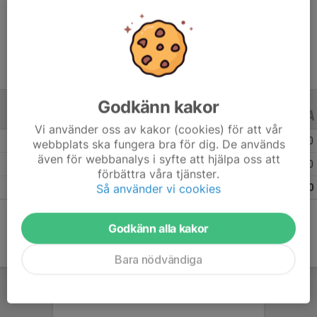
Ålder
12 år
Godkänn kakor
ALLA SERIER
ALLA ÅR
Vi använder oss av kakor (cookies) för att vår
Säsongen 25/26
16
0
0
webbplats ska fungera bra för dig. De används
även för webbanalys i syfte att hjälpa oss att
Säsongen 24/25
7
0
0
förbättra våra tjänster.
Så använder vi cookies
Totalt
23
0
0
Godkänn alla kakor
Bara nödvändiga