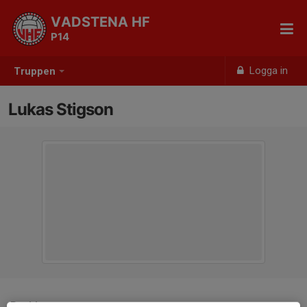
VADSTENA HF
P14
Logga in
Truppen
Lukas Stigson
Position
-