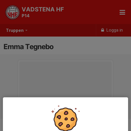
VADSTENA HF
P14
Logga in
Truppen
Emma Tegnebo
Titel