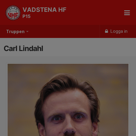
VADSTENA HF
P15
Logga in
Truppen
Carl Lindahl