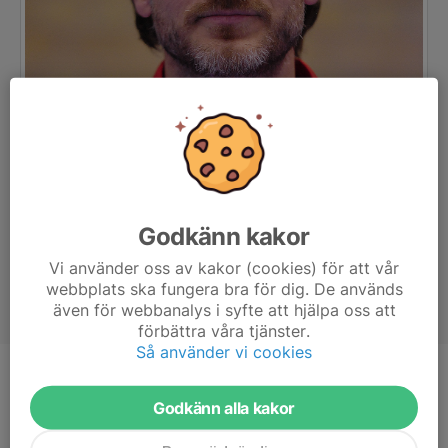
Godkänn kakor
Vi använder oss av kakor (cookies) för att vår
webbplats ska fungera bra för dig. De används
även för webbanalys i syfte att hjälpa oss att
förbättra våra tjänster.
Så använder vi cookies
Titel
Ledare
Godkänn alla kakor
Ålder
40 år