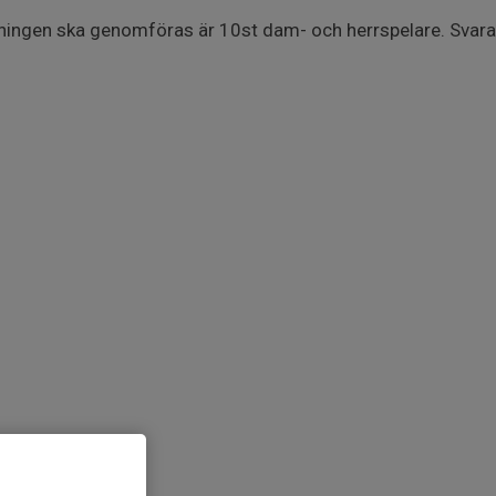
räningen ska genomföras är 10st dam- och herrspelare. Svara 