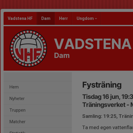
Vadstena HF
Dam
Herr
Ungdom
VADSTENA
Dam
Fysträning
Hem
Tisdag 16 jun, 19
Nyheter
Träningsverket - 
Truppen
Samling: 19:25, Träni
Matcher
Ta med egen vattenflask