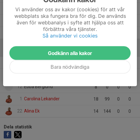
8
Olivia Ekstedt
2
0
0
0
Vi använder oss av kakor (cookies) för att vår
webbplats ska fungera bra för dig. De används
2
Lova Von Walden
2
0
0
0
även för webbanalys i syfte att hjälpa oss att
förbättra våra tjänster.
23
Ellen Storm Edholm
1
0
0
0
Så använder vi cookies
MÅLVAKTER
Godkänn alla kakor
12
Joline Flink
1
0
0
0
Bara nödvändiga
22
Helena Present
1
0
0
0
12
Ebba Berglund
8
0
0
0
1
Carolina Lekander
18
99
0
0
22
Alina Ek
14
144
0
0
Dela statistik