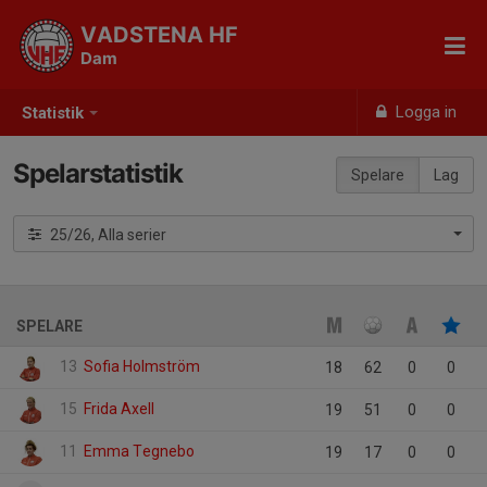
VADSTENA HF
Dam
Logga in
Statistik
Spelarstatistik
Spelare
Lag
25/26, Alla serier
SPELARE
13
Sofia Holmström
18
62
0
0
15
Frida Axell
19
51
0
0
11
Emma Tegnebo
19
17
0
0