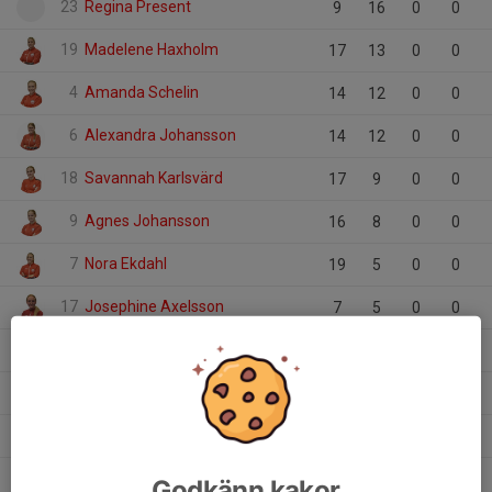
23
Regina Present
9
16
0
0
19
Madelene Haxholm
17
13
0
0
4
Amanda Schelin
14
12
0
0
6
Alexandra Johansson
14
12
0
0
18
Savannah Karlsvärd
17
9
0
0
9
Agnes Johansson
16
8
0
0
7
Nora Ekdahl
19
5
0
0
17
Josephine Axelsson
7
5
0
0
20
Lisa Holmström
18
4
0
0
25
Karin Jerner
12
3
0
0
10
Lina Ekdahl
19
2
0
0
3
Moa Widelius-Björk
12
1
0
0
Godkänn kakor