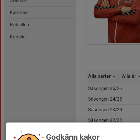
Statistik
Kalender
Bildgalleri
Kontakt
Alla serier
Alla år
Säsongen 25/26
Säsongen 24/25
Säsongen 23/24
Säsongen 22/23
Totalt
Godkänn kakor