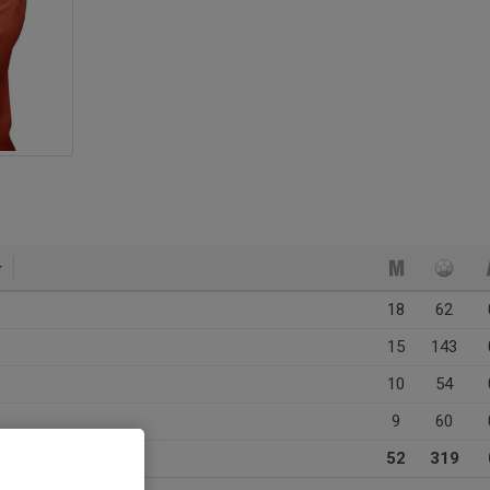
18
62
15
143
10
54
9
60
52
319