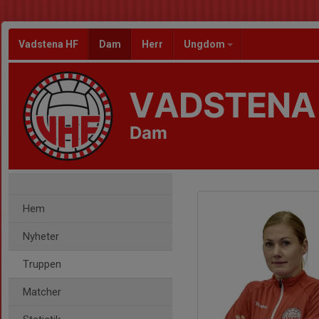
Vadstena HF
Dam
Herr
Ungdom
VADSTENA
Dam
Hem
Nyheter
Truppen
Matcher