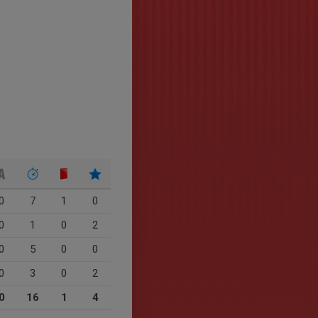
0
7
1
0
0
1
0
2
0
5
0
0
0
3
0
2
0
16
1
4