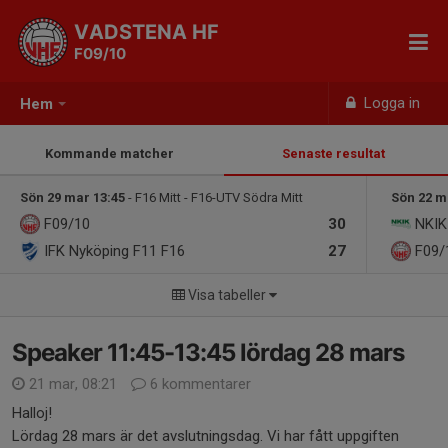
VADSTENA HF
F09/10
Logga in
Hem
Kommande matcher
Senaste resultat
Sön 29 mar 13:45
- F16 Mitt - F16-UTV Södra Mitt
Sön 22 m
F09/10
30
NKIK
IFK Nyköping F11 F16
27
F09/
Visa tabeller
Speaker 11:45-13:45 lördag 28 mars
21 mar, 08:21
6 kommentarer
Halloj!
Lördag 28 mars är det avslutningsdag. Vi har fått uppgiften