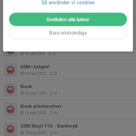
Så använder vi cookies
sälja och lägga ut på FB. Tyvärr har...
Läs mer
Godkänn alla kakor
Bara nödvändiga
Fler nyheter
Göksten 18 oktober
13 okt 2025
2
USM i helgen!
30 sep 2025
0
Kiosk
16 sep 2025
0
Kiosk arbetsrutiner
16 sep 2025
0
USM Steg1 F16 - Bankeryd
19 aug 2025
0