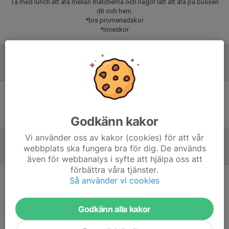
Ta med lunch att äta mellan matcherna och något lätt att äta på bussen
dit och hem.
*bra promenadskor
*inneskor
Laguppställning
Ingen uppställning ifylld
Godkänn kakor
Vi använder oss av kakor (cookies) för att vår
webbplats ska fungera bra för dig. De används
Referat
även för webbanalys i syfte att hjälpa oss att
förbättra våra tjänster.
Så använder vi cookies
Inget referat skrivet
Godkänn alla kakor