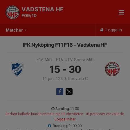
VADSTENA HF
F09/10
Logga in
Matcher
IFK Nyköping F11 F16 - Vadstena HF
F16 Mitt - F16-UTV Södra Mitt
15 - 30
11 jan, 12:00, Rosvalla C
Samling 11:00
Endast kallade kunde anmäla sig till aktiviteten. 18 personer var kallade.
Logga in här
Bussen går 09:00.