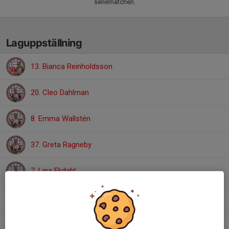
seriematchen.
Laguppställning
13. Bianca Reinholdsson
20. Cleo Dahlman
8. Emma Wallstén
37. Greta Ragneby
7. Lina Ekdahl
30. Mindy Fransson
11. My Glingsten