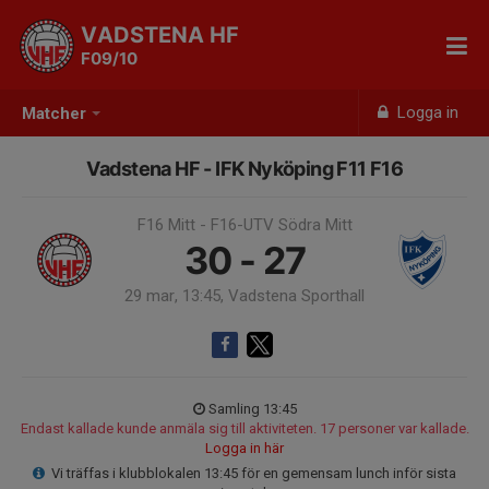
VADSTENA HF
F09/10
Logga in
Matcher
Vadstena HF - IFK Nyköping F11 F16
F16 Mitt - F16-UTV Södra Mitt
30 - 27
29 mar, 13:45, Vadstena Sporthall
Samling 13:45
Endast kallade kunde anmäla sig till aktiviteten. 17 personer var kallade.
Logga in här
Vi träffas i klubblokalen 13:45 för en gemensam lunch inför sista