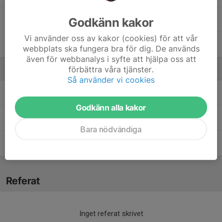
3. Sara Pettersson
Godkänn kakor
Vi använder oss av kakor (cookies) för att vår
1. Tuva Glingsten
webbplats ska fungera bra för dig. De används
även för webbanalys i syfte att hjälpa oss att
förbättra våra tjänster.
Ledare
Så använder vi cookies
Ewa Reinholdsson
Fystränare / Rehabilitering
Godkänn alla kakor
Malin Ragneby
Lagledare
Bara nödvändiga
Mårten Fransson
Tränare
Referat
Inget referat skrivet