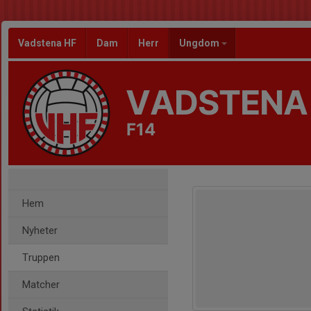
Vadstena HF
Dam
Herr
Ungdom
VADSTENA
F14
Hem
Nyheter
Truppen
Matcher