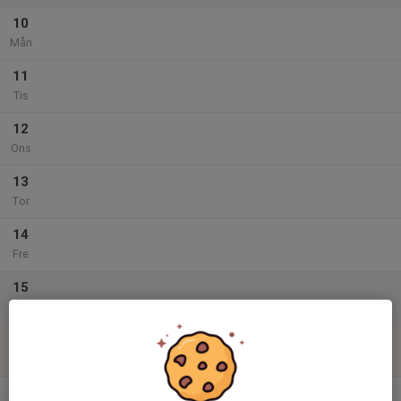
10
Mån
11
Tis
12
Ons
13
Tor
14
Fre
15
Lör
16
Sön
v.34