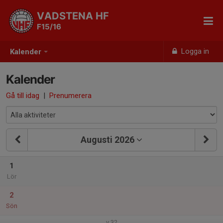
VADSTENA HF
F15/16
Logga in
Kalender
Kalender
Gå till idag
|
Prenumerera
Augusti 2026
1
Lör
2
Sön
v.32