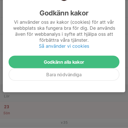
17
Godkänn kakor
Mån
Vi använder oss av kakor (cookies) för att vår
18
webbplats ska fungera bra för dig. De används
Tis
även för webbanalys i syfte att hjälpa oss att
19
förbättra våra tjänster.
Så använder vi cookies
Ons
20
Godkänn alla kakor
Tor
21
Bara nödvändiga
Fre
22
Lör
23
Sön
v.35