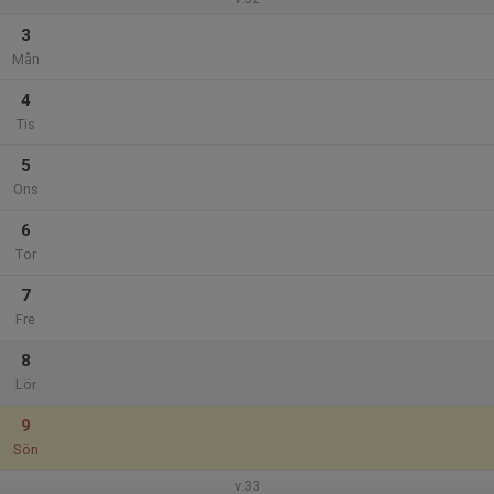
3
Mån
4
Tis
5
Ons
6
Tor
7
Fre
8
Lör
9
Sön
v.33