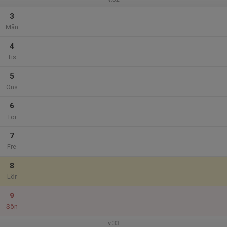
3
Mån
4
Tis
5
Ons
6
Tor
7
Fre
8
Lör
9
Sön
v.33