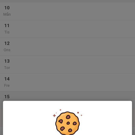
10
Mån
11
Tis
12
Ons
13
Tor
14
Fre
15
Lör
16
Sön
v.34