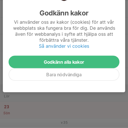
17
Godkänn kakor
Mån
Vi använder oss av kakor (cookies) för att vår
18
webbplats ska fungera bra för dig. De används
Tis
även för webbanalys i syfte att hjälpa oss att
19
förbättra våra tjänster.
Så använder vi cookies
Ons
20
Godkänn alla kakor
Tor
21
Bara nödvändiga
Fre
22
Lör
23
Sön
v.35