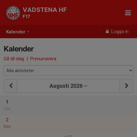
VADSTENA HF
F17
Logga in
Kalender
Kalender
Gå till idag
|
Prenumerera
Augusti 2026
1
Lör
2
Sön
v.32