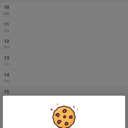
10
Mån
11
Tis
12
Ons
13
Tor
14
Fre
15
Lör
16
Sön
v.34