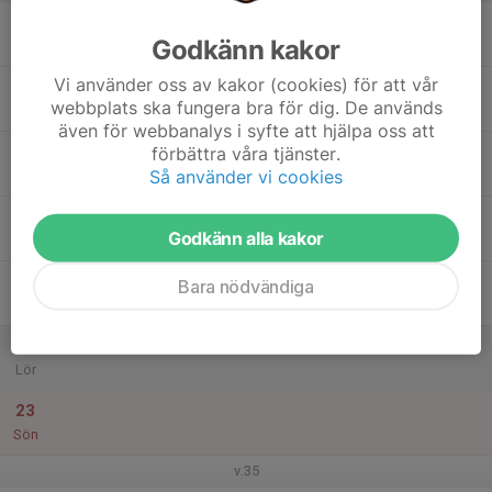
17
Godkänn kakor
Mån
Vi använder oss av kakor (cookies) för att vår
18
webbplats ska fungera bra för dig. De används
Tis
även för webbanalys i syfte att hjälpa oss att
19
förbättra våra tjänster.
Så använder vi cookies
Ons
20
Godkänn alla kakor
Tor
21
Bara nödvändiga
Fre
22
Lör
23
Sön
v.35