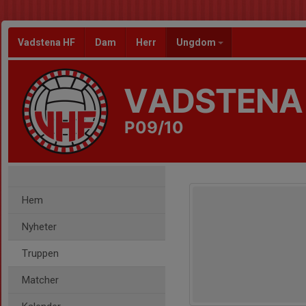
Vadstena HF
Dam
Herr
Ungdom
VADSTENA
P09/10
Hem
Nyheter
Truppen
Matcher