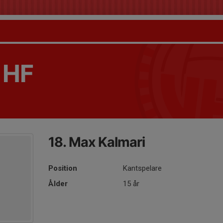
 HF
18. Max Kalmari
Position
Kantspelare
Ålder
15 år