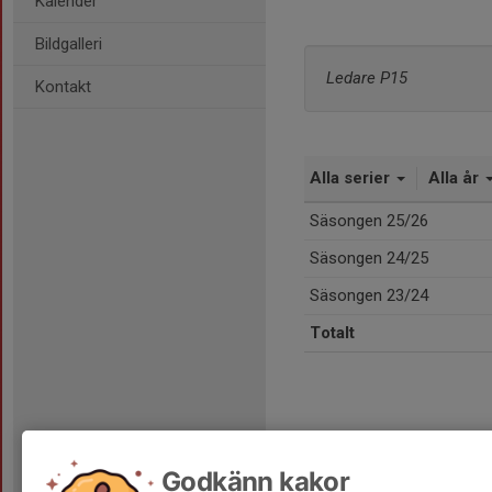
Kalender
Bildgalleri
Ledare P15
Kontakt
Alla serier
Alla år
Säsongen 25/26
Säsongen 24/25
Säsongen 23/24
Totalt
Godkänn kakor