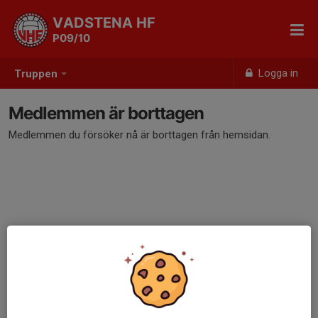
VADSTENA HF
P09/10
Logga in
Truppen
Medlemmen är borttagen
Medlemmen du försöker nå är borttagen från hemsidan.