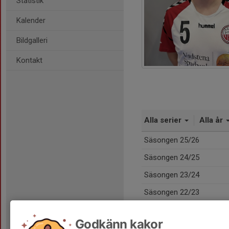
Statistik
Kalender
Bildgalleri
Kontakt
Alla serier
Alla år
Säsongen 25/26
Säsongen 24/25
Säsongen 23/24
Säsongen 22/23
Totalt
Godkänn kakor