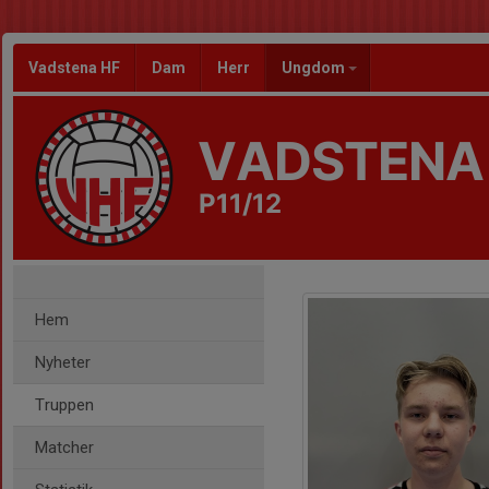
Vadstena HF
Dam
Herr
Ungdom
VADSTENA
P11/12
Hem
Nyheter
Truppen
Matcher