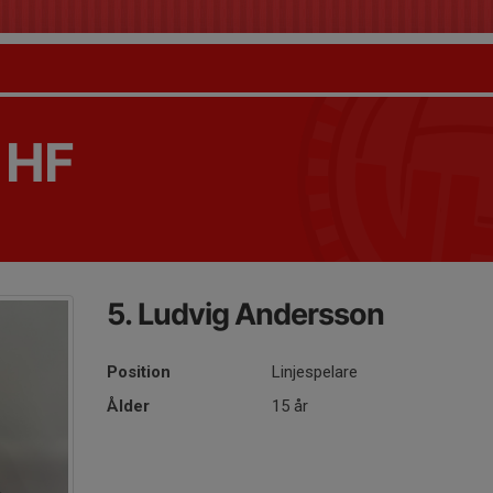
 HF
5. Ludvig Andersson
Position
Linjespelare
Ålder
15 år