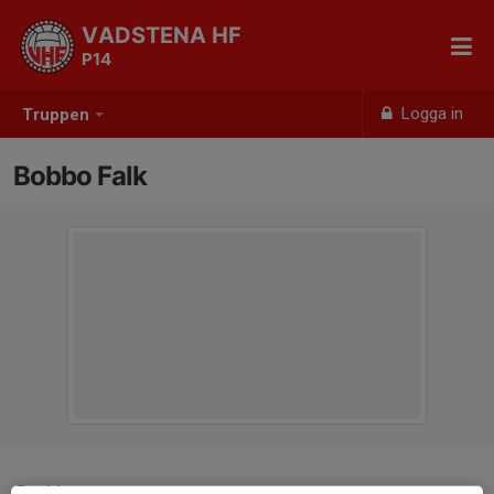
VADSTENA HF
P14
Logga in
Truppen
Bobbo Falk
Position
-