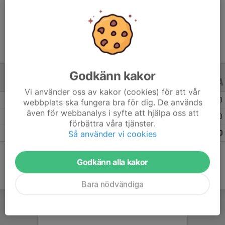
Ålder
11 år
Godkänn kakor
ALLA SERIER
ALLA ÅR
Vi använder oss av kakor (cookies) för att vår
Säsongen 25/26
9
0
0
webbplats ska fungera bra för dig. De används
även för webbanalys i syfte att hjälpa oss att
Säsongen 24/25
6
0
0
förbättra våra tjänster.
Så använder vi cookies
Totalt
15
0
0
Godkänn alla kakor
Bara nödvändiga