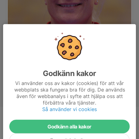
Godkänn kakor
Vi använder oss av kakor (cookies) för att vår
webbplats ska fungera bra för dig. De används
även för webbanalys i syfte att hjälpa oss att
förbättra våra tjänster.
Så använder vi cookies
Titel
Godkänn alla kakor
Ålder
40 år