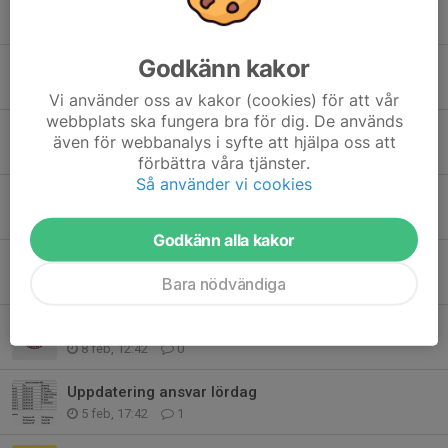
Saknar fortfarande matchställ
10 apr, 21:05
0
Godkänn kakor
Spelarinventering för nästa säsong
31 mar, 16:34
16
Vi använder oss av kakor (cookies) för att vår
webbplats ska fungera bra för dig. De används
Matchställ
även för webbanalys i syfte att hjälpa oss att
23 mar, 18:03
0
förbättra våra tjänster.
Så använder vi cookies
Avslutningsdag 28/3
15 mar, 21:49
4
Godkänn alla kakor
Ansvar seniormatch 8/3
Bara nödvändiga
17 feb, 17:14
14
Träning på sportlovet - inställd?
8 feb, 12:42
0
Uppdatering ansvar lördag
5 feb, 17:42
1