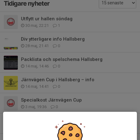
Tidigare nyheter
Utflytt ur hallen söndag
30 maj, 22:21
1
Div ytterligare info Hallsberg
28 maj, 21:41
0
Packlista och spelschema Hallsberg
14 maj, 14:46
0
Järnvägen Cup i Hallsberg – info
14 maj, 14:41
0
Specialkost Järnvägen Cup
3 maj, 19:36
0
Cuptröja Hallsberg
11 apr, 10:07
11