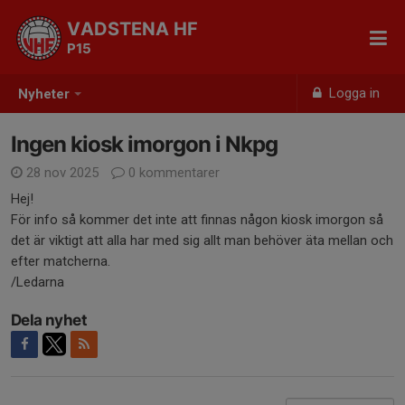
VADSTENA HF
P15
Logga in
Nyheter
Ingen kiosk imorgon i Nkpg
28 nov 2025
0 kommentarer
Hej!
För info så kommer det inte att finnas någon kiosk imorgon så
det är viktigt att alla har med sig allt man behöver äta mellan och
efter matcherna.
/Ledarna
Dela nyhet