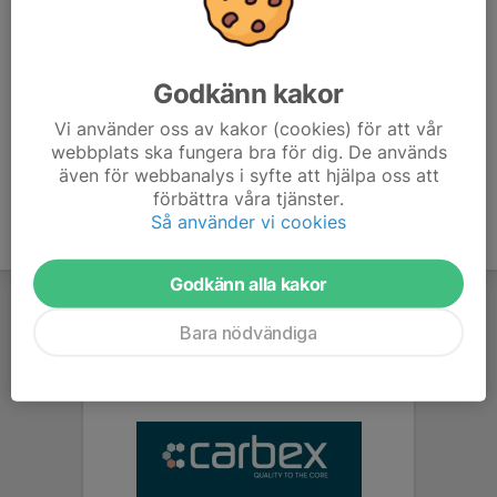
070-355 68 24
emmapinna@msn.com
Rickard Isaksson
Godkänn kakor
Tränare
073-061 40 74
Vi använder oss av kakor (cookies) för att vår
isakssonrickard@gmail.com
webbplats ska fungera bra för dig. De används
även för webbanalys i syfte att hjälpa oss att
förbättra våra tjänster.
Så använder vi cookies
Godkänn alla kakor
Bara nödvändiga