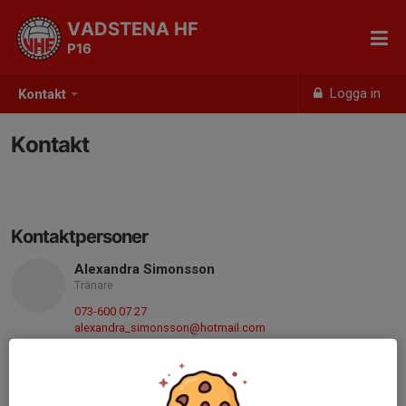
VADSTENA HF
P16
Logga in
Kontakt
Kontakt
Kontaktpersoner
Alexandra Simonsson
Tränare
073-600 07 27
alexandra_simonsson@hotmail.com
Emma Karlsson
Tränare