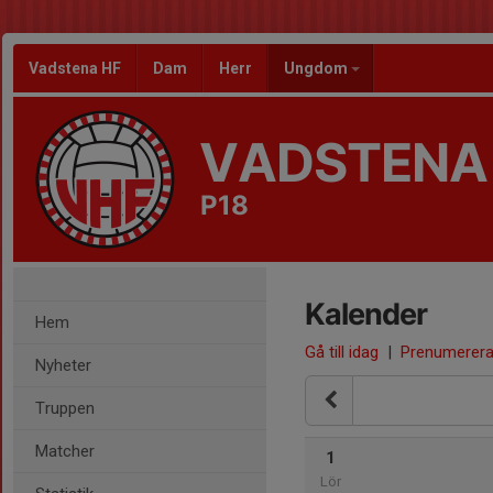
Vadstena HF
Dam
Herr
Ungdom
VADSTENA
P18
Kalender
Hem
Gå till idag
|
Prenumerer
Nyheter
Truppen
Matcher
1
Lör