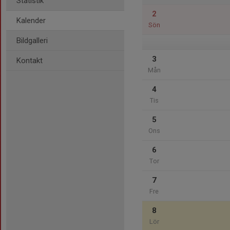
Statistik
2
Kalender
Sön
Bildgalleri
3
Kontakt
Mån
4
Tis
5
Ons
6
Tor
7
Fre
8
Lör