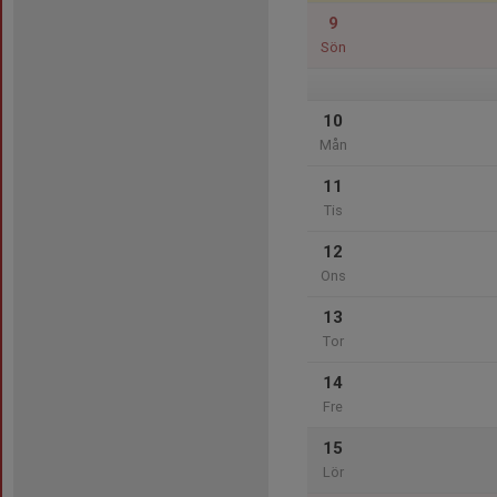
9
Sön
10
Mån
11
Tis
12
Ons
13
Tor
14
Fre
15
Lör