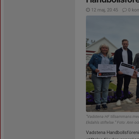
12 maj, 20:45
0 ko
“Vadstena HF tillsammans med a
Ekdahls stiftelse.” Foto: Ann oc
Vadstena Handbollsförening 