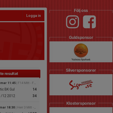
Följ oss
Logga in
Guldsponsor
Silversponsorer
te resultat
 mar 11:45
| F14 Mitt - F14 Nivå 2 Södra Mitt
tic BK Gul
14
1/12
2012
34
Klostersponsor
 mar 18:30
| Herr 3 Mitt - Herr 3 Mitt Södra