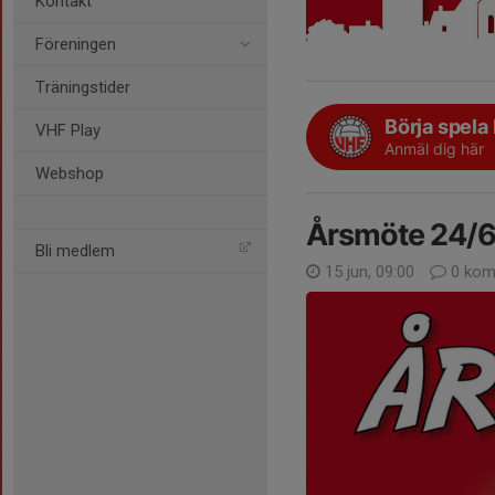
Kontakt
Föreningen
Träningstider
Börja spela
VHF Play
Anmäl dig här
Webshop
Årsmöte 24/6
Bli medlem
15 jun, 09:00
0 kom