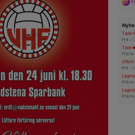
I
Nyhet
Tack f
F14 -
1 
Tack ❤
F15/16 
Utflytt
P15 -
30
Lagind
F15/16 
Lagind
F15/16 