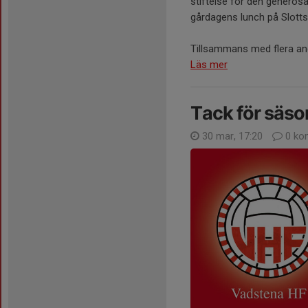
stiftelse för den generös
gårdagens lunch på Slott
Tillsammans med flera andr
Läs mer
Tack för säs
30 mar, 17:20
0 ko