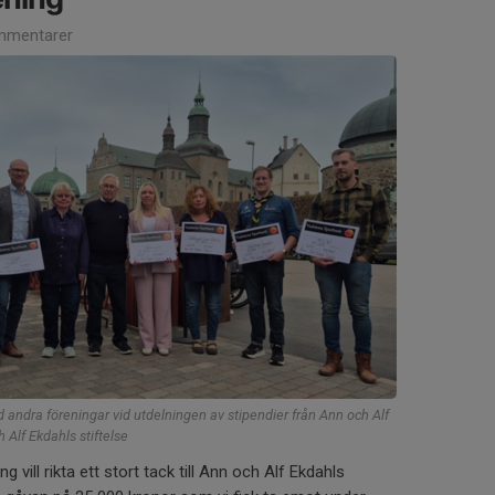
mmentarer
ndra föreningar vid utdelningen av stipendier från Ann och Alf
h Alf Ekdahls stiftelse
vill rikta ett stort tack till Ann och Alf Ekdahls