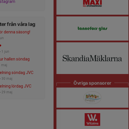
nstagram
er från våra lag
ör denna säsong!
jun
️
-
1 jun
 ur hallen söndag
 maj
elning söndag JVC
-
30 maj
Övriga sponsorer
elning lördag JVC
-
29 maj