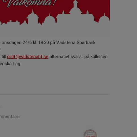
e onsdagen 24/6 kl. 18.30 på Vadstena Sparbank
!
till
ordf@vadstenahf.se
alternativt svarar på kallelsen
Svenska Lag
6
mmentarer