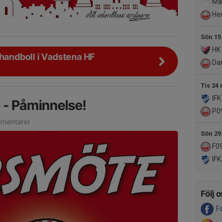
Mal
Her
Sön 15
HK
 handboll i Vadstena HF
Da
Tis 24
IFK
 - Påminnelse!
P0
mentarer
Sön 29
F0
IFK
Följ o
F