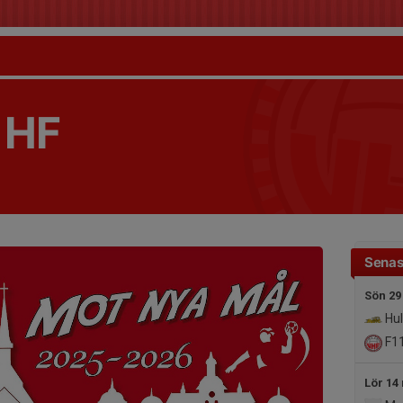
 HF
Senas
Sön 29
Hul
F1
Lör 14