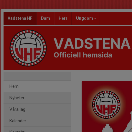
Vadstena HF
Dam
Herr
Ungdom
VADSTENA
Officiell hemsida
Hem
Nyheter
Våra lag
Kalender