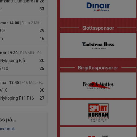
mslätt Ljungsbro HF
28
r
33
 mar 14:00
| Dam 2 Mitt
Slottssponsor
 GP
29
m
16
 mar 19:30
| P16 Mitt - P16-UTV Södra Mitt
 Nyköping Blå
30
Birgittasponsorer
9/10
25
 mar 13:45
| F16 Mitt - F16-UTV Södra Mitt
9/10
30
 Nyköping F11 F16
27
ss på...
acebook