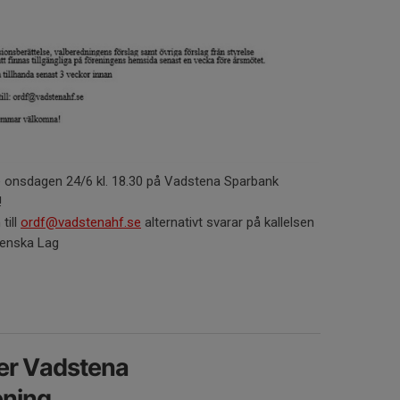
e onsdagen 24/6 kl. 18.30 på Vadstena Sparbank
!
till
ordf@vadstenahf.se
alternativt svarar på kallelsen
Svenska Lag
jer Vadstena
ening