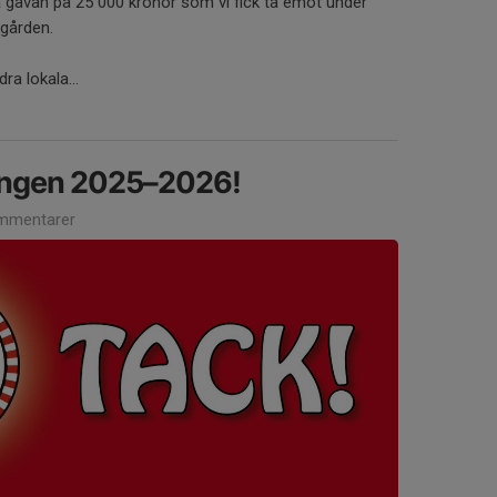
a gåvan på 25 000 kronor som vi fick ta emot under
sgården.
a lokala...
ongen 2025–2026!
mmentarer