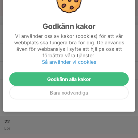
16
Sön
v.34
Godkänn kakor
17
Vi använder oss av kakor (cookies) för att vår
Mån
webbplats ska fungera bra för dig. De används
även för webbanalys i syfte att hjälpa oss att
18
förbättra våra tjänster.
Tis
Så använder vi cookies
19
Ons
Godkänn alla kakor
20
Bara nödvändiga
Tor
21
Fre
22
Lör