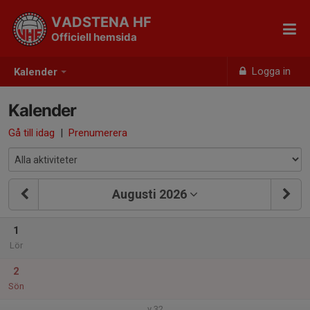
VADSTENA HF
Officiell hemsida
Logga in
Kalender
Kalender
Gå till idag
|
Prenumerera
Augusti 2026
1
Lör
2
Sön
v.32