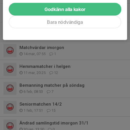
Godkänn alla kakor
Lag avslutningen
27 mar, 10:55
0
Bara nödvändiga
Avslutningsdag 28 mars
16 mar, 06:36
2
Matchvärdar imorgon
14 mar, 07:55
1
Hemmamatcher i helgen
11 mar, 20:25
12
Bemanning matcher på söndag
6 feb, 08:53
7
Seniormatchen 14/2
1 feb, 17:51
15
Ändrad samlingstid imorgon 31/1
30 jan, 13:50
0