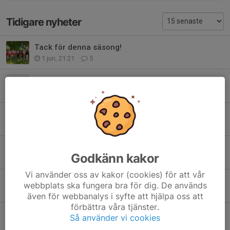
Tidigare nyheter
Tack för denna säsong!
1 jun, 21:21
5
Sista minuten-info Hallsberg
29 maj, 12:18
0
Info Hallsberg 2026
18 maj, 11:56
6
Uteträning inför Hallsberg
Godkänn kakor
30 apr, 12:01
3
Vi använder oss av kakor (cookies) för att vår
Cuptröja Hallsberg
webbplats ska fungera bra för dig. De används
18 apr, 08:04
14
även för webbanalys i syfte att hjälpa oss att
förbättra våra tjänster.
Spelarinventering nästa säsong
Så använder vi cookies
31 mar, 08:13
14