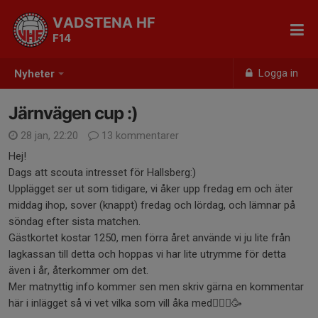
VADSTENA HF
F14
Logga in
Nyheter
Järnvägen cup :)
28 jan, 22:20
13 kommentarer
Hej!
Dags att scouta intresset för Hallsberg:)
Upplägget ser ut som tidigare, vi åker upp fredag em och äter
middag ihop, sover (knappt) fredag och lördag, och lämnar på
söndag efter sista matchen.
Gästkortet kostar 1250, men förra året använde vi ju lite från
lagkassan till detta och hoppas vi har lite utrymme för detta
även i år, återkommer om det.
Mer matnyttig info kommer sen men skriv gärna en kommentar
här i inlägget så vi vet vilka som vill åka med🤾🏻‍♀️🥳