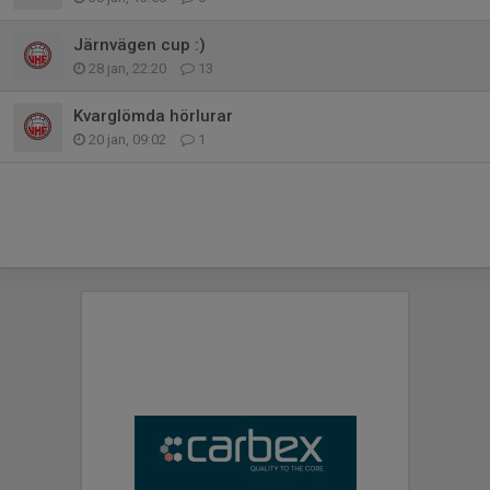
Järnvägen cup :)
28 jan, 22:20
13
Kvarglömda hörlurar
20 jan, 09:02
1