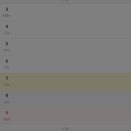
3
Mån
4
Tis
5
Ons
6
Tor
7
Fre
8
Lör
9
Sön
v.33