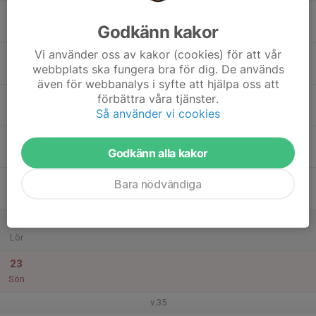
17
Godkänn kakor
Mån
Vi använder oss av kakor (cookies) för att vår
18
webbplats ska fungera bra för dig. De används
Tis
även för webbanalys i syfte att hjälpa oss att
19
förbättra våra tjänster.
Så använder vi cookies
Ons
20
Godkänn alla kakor
Tor
21
Bara nödvändiga
Fre
22
Lör
23
Sön
v.35