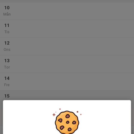
10
Mån
11
Tis
12
Ons
13
Tor
14
Fre
15
Lör
16
Sön
v.34