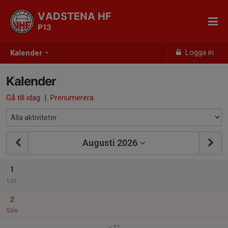
VADSTENA HF
P13
Logga in
Kalender
Kalender
Gå till idag
|
Prenumerera
Augusti 2026
1
Lör
2
Sön
v.32