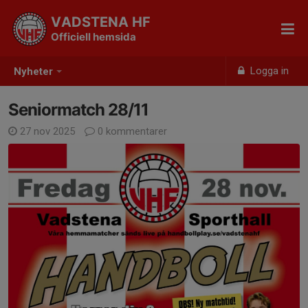
VADSTENA HF
Officiell hemsida
Logga in
Nyheter
Seniormatch 28/11
27 nov 2025
0 kommentarer