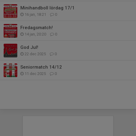
Minihandboll lördag 17/1
16 jan, 18:21
0
Fredagsmatch!
14 jan, 20:20
0
God Jul!
22 dec 2025
0
Seniormatch 14/12
11 dec 2025
0