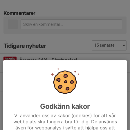
Kommentarer
Tidigare nyheter
Årsmöte 24/6 - Påminnelse!
15 jun, 09:00
0
Årsmöte 24/6
26 maj, 09:31
0
Stiftelse stödjer Vadstena Handbollsförening
12 maj, 20:45
0
Godkänn kakor
Vi använder oss av kakor (cookies) för att vår
Tack för säsongen 2025–2026!
webbplats ska fungera bra för dig. De används
30 mar, 17:20
0
även för webbanalys i syfte att hjälpa oss att