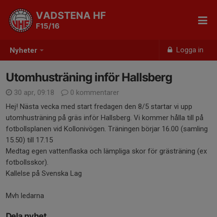
VADSTENA HF
F15/16
Logga in
Nyheter
Utomhusträning inför Hallsberg
30 apr, 09:18
0 kommentarer
Hej! Nästa vecka med start fredagen den 8/5 startar vi upp
utomhusträning på gräs inför Hallsberg. Vi kommer hålla till på
fotbollsplanen vid Kollonivögen. Träningen börjar 16.00 (samling
15.50) till 17.15
Medtag egen vattenflaska och lämpliga skor för grästräning (ex
fotbollsskor).
Kallelse på Svenska Lag
Mvh ledarna
Dela nyhet