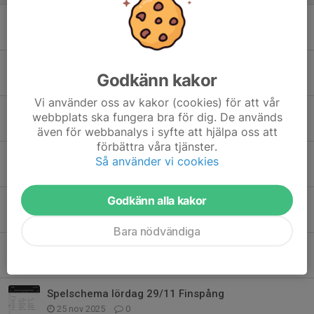
Beställning av cuptröjor till JVC
21 apr, 15:02
0
Anmälan och inbetalning JVC
Godkänn kakor
18 mar, 10:50
0
Vi använder oss av kakor (cookies) för att vår
Järnvägen Cup i Hallsberg 30-31/5 2026
webbplats ska fungera bra för dig. De används
9 mar, 09:26
2
även för webbanalys i syfte att hjälpa oss att
förbättra våra tjänster.
OBS! Tidigarelagd samlingstid lördag 10/1
Så använder vi cookies
9 jan, 10:34
0
Godkänn alla kakor
Match Nyköping lördag 10/1
2 jan, 17:50
0
Bara nödvändiga
Sammandrag i Vadstena 4/1
30 dec 2025
0
Spelschema lördag 29/11 Finspång
25 nov 2025
0