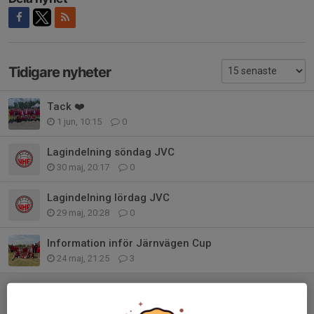
Tidigare nyheter
Tack ❤️
1 jun, 10:15
0
Lagindelning söndag JVC
30 maj, 20:17
0
Lagindelning lördag JVC
29 maj, 20:28
0
Information inför Järnvägen Cup
24 maj, 21:25
3
Utomhusträning inför Hallsberg
30 apr, 09:18
0