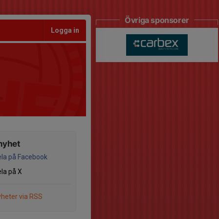
Övriga sponsorer
Logga in
nyhet
la på Facebook
la på X
heter via RSS