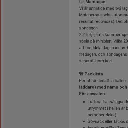
🤾‍♀️ Matchspel
Vi är anmälda med två lag
Matcherna spelas utomhus 
resultat redovisas). Det b
söndagen.
2015-tjejerna kommer spe
spela på miniplan. Vilka 
att meddela dagen innan. D
fredagen, och söndagens l
separat inom kort.
🎒 Packlista
För att underlätta i hallen,
laddare) med namn och
För sovsalen:
Luftmadrass/liggunder
utrymmet i hallen är
personer delar).
Sovsäck eller täcke, 
Inomhustofflor/foppato