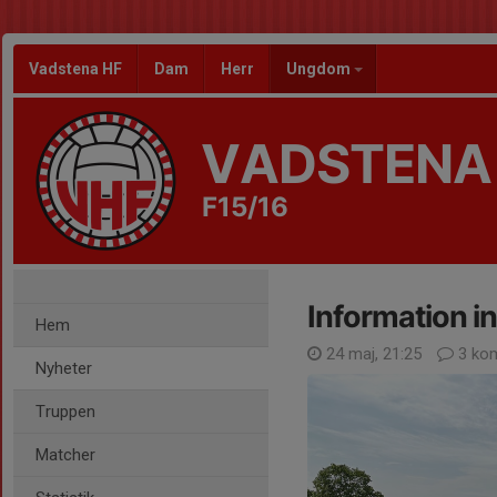
Vadstena HF
Dam
Herr
Ungdom
VADSTENA
F15/16
Information i
Hem
24 maj, 21:25
3 ko
Nyheter
Truppen
Matcher