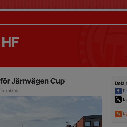
 HF
nför Järnvägen Cup
Dela 
mmentarer
De
De
Ny