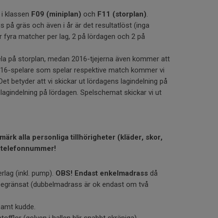
 i klassen
F09 (miniplan)
och
F11 (storplan)
.
på gräs och även i år är det resultatlöst (inga
lir fyra matcher per lag, 2 på lördagen och 2 på
la på storplan, medan 2016-tjejerna även kommer att
2016-spelare som spelar respektive match kommer vi
et betyder att vi skickar ut lördagens lagindelning på
agindelning på lördagen. Spelschemat skickar vi ut
märk alla personliga tillhörigheter (kläder, skor,
 telefonnummer!
lag (inkl. pump).
OBS! Endast enkelmadrass
då
 begränsat (dubbelmadrass är ok endast om två
samt kudde.
fflor (golven i hallen blir snabbt skräpiga).