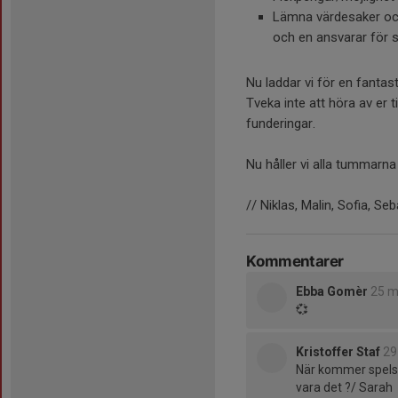
Lämna värdesaker oc
och en ansvarar för 
Nu laddar vi för en fantas
Tveka inte att höra av er t
funderingar.
Nu håller vi alla tummarna
// Niklas, Malin, Sofia, Se
Kommentarer
Ebba Gomèr
25 m
💞
Kristoffer Staf
29
När kommer spelsc
vara det ?/ Sarah