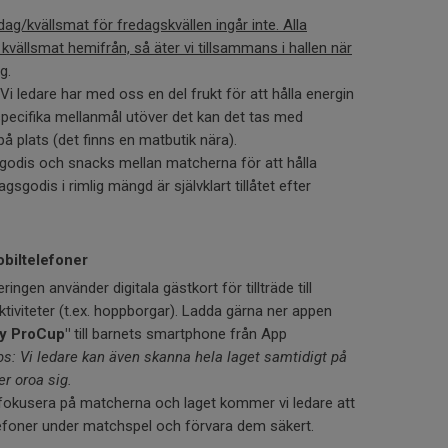
ag/kvällsmat för fredagskvällen ingår inte. Alla
vällsmat hemifrån, så äter vi tillsammans i hallen när
ng
.
Vi ledare har med oss en del frukt för att hålla energin
a specifika mellanmål utöver det kan det tas med
å plats (det finns en matbutik nära).
 godis och snacks mellan matcherna för att hålla
gsgodis i rimlig mängd är självklart tillåtet efter
obiltelefoner
ingen använder digitala gästkort för tillträde till
tiviteter (t.ex. hoppborgar). Ladda gärna ner appen
by ProCup"
till barnets smartphone från App
s: Vi ledare kan även skanna hela laget samtidigt på
er oroa sig.
fokusera på matcherna och laget kommer vi ledare att
lefoner under matchspel och förvara dem säkert.