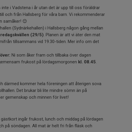
inte i Vadstena i år utan det är upp till oss föräldrar
 till och från Hallsberg för våra barn. Vi rekommenderar
an samåker! 😊
lhallen (Sydnärkehallen) i Hallsberg någon gång mellan
fredagskvällen (29/5)
. Planen är att vi äter den mat
mifrån tillsammans vid 19.30-tiden. Mer info om det
över:
Ni som åker fram och tillbaka över dagen
för gemensam frukost på lördagsmorgonen
kl. 08.45
.
och därmed kommer hela föreningen att återigen sova
llhallen. Det brukar bli lite mindre sömn än på
r gemenskap och minnen för livet!
 gästkort ingår frukost, lunch och middag på lördagen
h på söndagen. All mat är helt fri från fläsk och