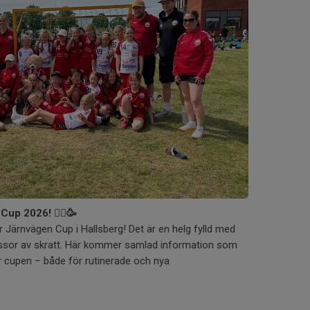
n Cup 2026!
🤾‍♀️🥳
r Järnvägen Cup i Hallsberg! Det är en helg fylld med
ssor av skratt. Här kommer samlad information som
för cupen – både för rutinerade och nya