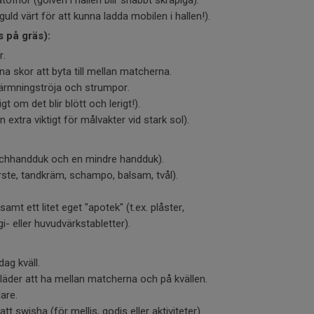
guld värt för att kunna ladda mobilen i hallen!).
 på gräs):
r.
 skor att byta till mellan matcherna.
värmningströja och strumpor.
gt om det blir blött och lerigt!).
n extra viktigt för målvakter vid stark sol).
chhandduk och en mindre handduk).
ste, tandkräm, schampo, balsam, tvål).
amt ett litet eget "apotek" (t.ex. plåster,
gi- eller huvudvärkstabletter).
dag kväll.
läder att ha mellan matcherna och på kvällen.
are.
tt swisha (för mellis, godis eller aktiviteter).