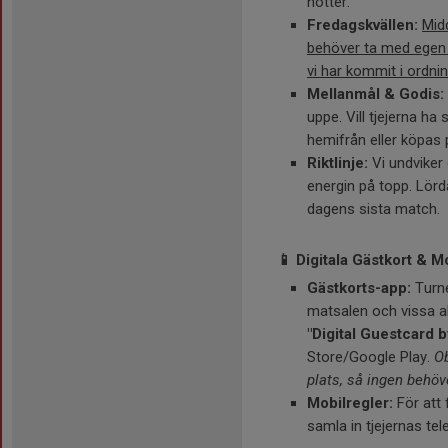
nötter.
Fredagskvällen:
Midd
behöver ta med egen k
vi har kommit i ordni
Mellanmål & Godis:
uppe. Vill tjejerna h
hemifrån eller köpas p
Riktlinje:
Vi undviker
energin på topp. Lörda
dagens sista match.
📱 Digitala Gästkort & M
Gästkorts-app:
Turner
matsalen och vissa ak
"Digital Guestcard 
Store/Google Play.
Ob
plats, så ingen behöv
Mobilregler:
För att 
samla in tjejernas te