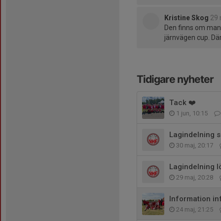
Kristine Skog
29 
Den finns om man
järnvägen cup. Däre
Tidigare nyheter
Tack ❤️
1 jun, 10:15
Lagindelning 
30 maj, 20:17
Lagindelning 
29 maj, 20:28
Information i
24 maj, 21:25