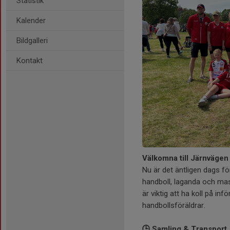
Statistik
Kalender
Bildgalleri
Kontakt
Välkomna till Järnväge
Nu är det äntligen dags fö
handboll, laganda och ma
är viktig att ha koll på in
handbollsföräldrar.
🕒 Samling & Transport