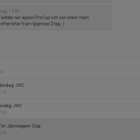
maj, 17:40
 laddar ner appen ProCup och sen söker fram
fter letar fram tjejernas 2 lag. :)
0
söndag JVC
0
lördag JVC
0
nför Järnvägen Cup
3