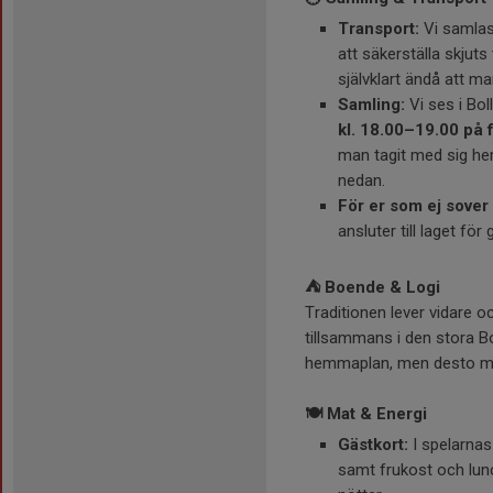
Transport:
Vi samlas 
att säkerställa skjuts
självklart ändå att m
Samling:
Vi ses i Bol
kl. 18.00–19.00 på 
man tagit med sig he
nedan.
För er som ej sover 
ansluter till laget 
⛺ Boende & Logi
Traditionen lever vidare 
tillsammans i den stora Bo
hemmaplan, men desto me
🍽️ Mat & Energi
Gästkort:
I spelarnas
samt frukost och lunc