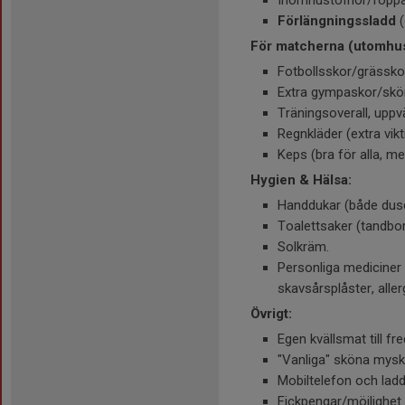
Förlängningssladd
(
För matcherna (utomhus
Fotbollsskor/grässko
Extra gympaskor/sköna
Träningsoverall, upp
Regnkläder (extra vikti
Keps (bra för alla, me
Hygien & Hälsa:
Handdukar (både dus
Toalettsaker (tandbor
Solkräm.
Personliga mediciner s
skavsårsplåster, aller
Övrigt:
Egen kvällsmat till fre
"Vanliga" sköna mysk
Mobiltelefon och ladd
Fickpengar/möjlighet a