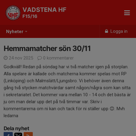
VADSTENA HF
F15/16
Logga in
Nyheter
Hemmamatcher sön 30/11
24 nov 2025
0 kommentarer
Godkväll! Redan på söndag har vi två matcher igen på storplan.
Alla spelare är kallade och matcherna kommer spelas mot RP
(Linköping) och Malmslätt/Ljungsbro. Vi behöver även denna
gång två stycken matchvärdar samt någon/några som kan sitta
i sekretariatet. Det kommer vara mellan 10 - 14 och det bästa är
ju om man delar upp det på två timmar var. Skriv i
kommentarerna om ni kan och tack för ni ställer upp 😊. Mvh
ledarna
Dela nyhet