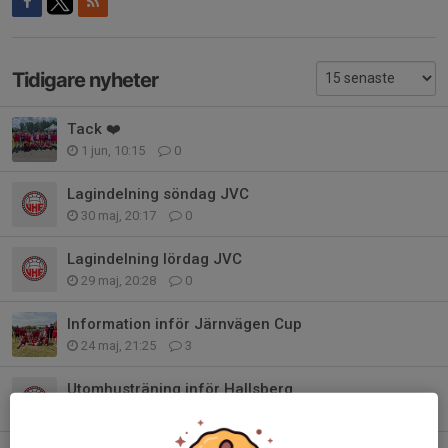
Tidigare nyheter
Tack ❤️
1 jun, 10:15
0
Lagindelning söndag JVC
30 maj, 20:17
0
Lagindelning lördag JVC
29 maj, 20:28
0
Information inför Järnvägen Cup
24 maj, 21:25
3
Utomhusträning inför Hallsberg
30 apr, 09:18
0