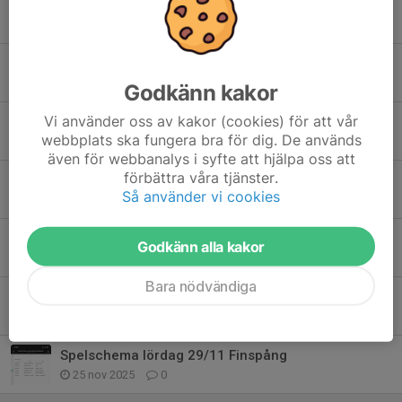
Beställning av cuptröjor till JVC
21 apr, 15:02
0
Anmälan och inbetalning JVC
18 mar, 10:50
0
Godkänn kakor
Vi använder oss av kakor (cookies) för att vår
Järnvägen Cup i Hallsberg 30-31/5 2026
webbplats ska fungera bra för dig. De används
9 mar, 09:26
2
även för webbanalys i syfte att hjälpa oss att
förbättra våra tjänster.
OBS! Tidigarelagd samlingstid lördag 10/1
Så använder vi cookies
9 jan, 10:34
0
Match Nyköping lördag 10/1
Godkänn alla kakor
2 jan, 17:50
0
Bara nödvändiga
Sammandrag i Vadstena 4/1
30 dec 2025
0
Spelschema lördag 29/11 Finspång
25 nov 2025
0