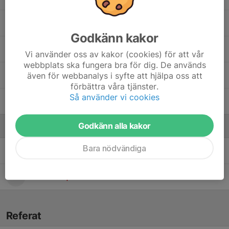
John Modigh
Godkänn kakor
Lukas Stigson
Vi använder oss av kakor (cookies) för att vår
webbplats ska fungera bra för dig. De används
även för webbanalys i syfte att hjälpa oss att
Sigge Lagringe
förbättra våra tjänster.
Så använder vi cookies
Zion Tegnebo
Godkänn alla kakor
Ledare
Bara nödvändiga
Christian Wennerholm
Mattias Filipanics
Ledare
Referat