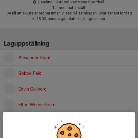
Samling 10:45 vid Vadstena Sporthall.
Ta med matchställ.
Se till att skjuts är ordnat innan vi ses på samlingen. Svar senast lördag
kl 18.00, annars går platsen till ngn annan.
Laguppställning
Alexander Staaf
Bobbo Falk
Edvin Gullberg
Elton Wennerholm
Erik Csuka
Isac Filipanics