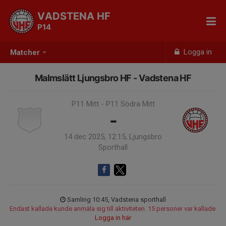
VADSTENA HF
P14
Logga in
Matcher
Malmslätt Ljungsbro HF - Vadstena HF
P11 Mitt - P11 Södra Mitt
-
14 dec 2025, 12:15, Ljungsbro
Sporthall
Samling 10:45, Vadstena sporthall
Endast kallade kunde anmäla sig till aktiviteten. 15 personer var kallade.
Logga in här