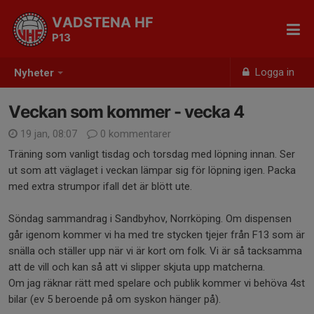
VADSTENA HF
P13
Logga in
Nyheter
Veckan som kommer - vecka 4
19 jan, 08:07
0 kommentarer
Träning som vanligt tisdag och torsdag med löpning innan. Ser
ut som att väglaget i veckan lämpar sig för löpning igen. Packa
med extra strumpor ifall det är blött ute.
Söndag sammandrag i Sandbyhov, Norrköping. Om dispensen
går igenom kommer vi ha med tre stycken tjejer från F13 som är
snälla och ställer upp när vi är kort om folk. Vi är så tacksamma
att de vill och kan så att vi slipper skjuta upp matcherna.
Om jag räknar rätt med spelare och publik kommer vi behöva 4st
bilar (ev 5 beroende på om syskon hänger på).