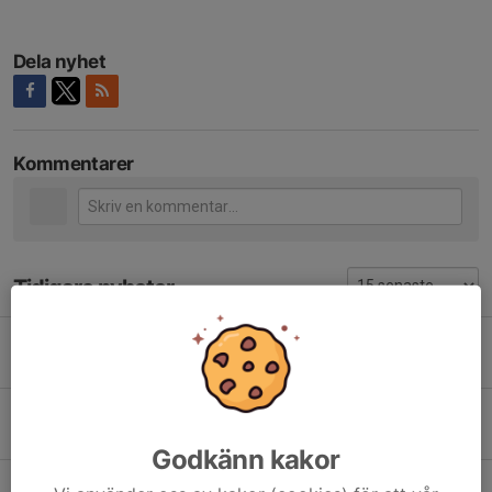
Dela nyhet
Kommentarer
Tidigare nyheter
Spelschema och karta inför Hallsberg
19 maj, 12:09
0
Packlista och info inför Hallsberg
19 maj, 11:43
0
Godkänn kakor
Järnvägen cup t-shirt