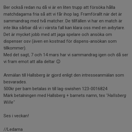
Ber också redan nu då vi är en liten trupp att försöka hålla
matchdagarna fria så att vi får ihop lag. Framförallt när det är
sammandrag med två matcher. De tillfällen vi har en match är
inte lika sårbar då vi i värsta fall kan klara oss med en avbytare.
Det är mycket jobb med att jaga spelare och ansöka om
dispenser osv (även en kostnad för dispens-ansökan som
tillkommer).
Med det sagt, 7 och 14 mars har vi sammandrag igen och då ser
vi fram emot att alla deltar 😉
Anmälan till Hallsberg är gjord enligt den intresseanmälan som
besvarades.
500kr per barn betalas in till lag-swishen 123-0016824
Märk betalningen med Hallsberg + barnets namn, tex
"Hallsberg
Wille"
Ses i veckan!
//Ledarna