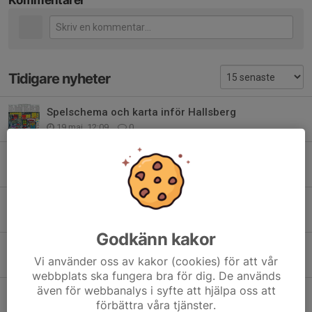
Tidigare nyheter
Spelschema och karta inför Hallsberg
19 maj, 12:09
0
Packlista och info inför Hallsberg
19 maj, 11:43
0
Järnvägen cup t-shirt
29 apr, 14:38
7
Godkänn kakor
Träning inför Hallsberg
Vi använder oss av kakor (cookies) för att vår
23 apr, 07:54
0
webbplats ska fungera bra för dig. De används
även för webbanalys i syfte att hjälpa oss att
Inför morgondagen
förbättra våra tjänster.
27 mar, 13:52
0