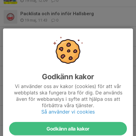
19 maj, 12:09
0
Packlista och info inför Hallsberg
19 maj, 11:43
0
Järnvägen cup t-shirt
29 apr, 14:38
7
Träning inför Hallsberg
23 apr, 07:54
0
Inför morgondagen
Godkänn kakor
27 mar, 13:52
0
Vi använder oss av kakor (cookies) för att vår
webbplats ska fungera bra för dig. De används
Veckan som kommer - vecka 13
även för webbanalys i syfte att hjälpa oss att
23 mar, 08:04
0
förbättra våra tjänster.
Så använder vi cookies
Veckan som kommer - vecka 12
16 mar, 15:07
0
Godkänn alla kakor
Veckan som kommer - vecka 11