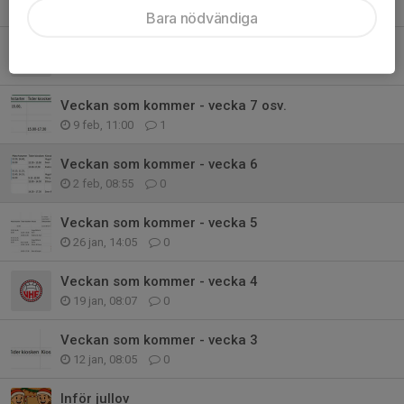
9 mar, 09:06
0
Bara nödvändiga
Veckan som kommer - vecka 10
2 mar, 12:40
0
Veckan som kommer - vecka 7 osv.
9 feb, 11:00
1
Veckan som kommer - vecka 6
2 feb, 08:55
0
Veckan som kommer - vecka 5
26 jan, 14:05
0
Veckan som kommer - vecka 4
19 jan, 08:07
0
Veckan som kommer - vecka 3
12 jan, 08:05
0
Inför jullov