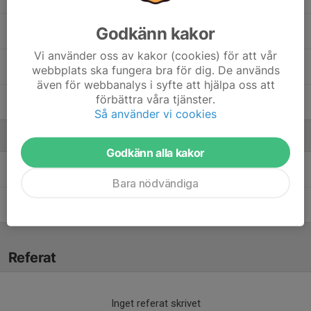
Godkänn kakor
Lukas Stigson
Vi använder oss av kakor (cookies) för att vår
Ted Garemark
webbplats ska fungera bra för dig. De används
även för webbanalys i syfte att hjälpa oss att
förbättra våra tjänster.
Zion Tegnebo
Så använder vi cookies
Ledare
Godkänn alla kakor
Emma Tegnebo
Bara nödvändiga
Madelene Haxholm
Referat
Inget referat skrivet