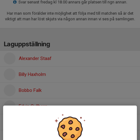
Svar senast fredag kl 18.00 annars går platsen till ngn annan.
Har man som förälder inte möjlighet att följa med till matchen så är det
viktigt att man har löst skjuts via någon annan innan vi ses på samlingen.
Laguppställning
Alexander Staaf
Billy Haxholm
Bobbo Falk
Edvin Gullberg
Emad Alrifaai
Erik Csuka