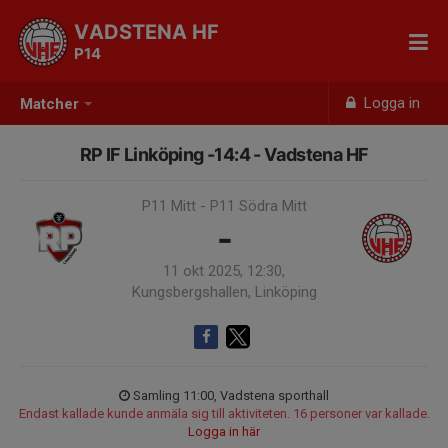
VADSTENA HF
P14
Logga in
Matcher
RP IF Linköping -14:4 - Vadstena HF
P11 Mitt - P11 Södra Mitt
-
11 okt 2025, 12:30,
Kungsbergshallen, Linköping
Samling 11:00, Vadstena sporthall
Endast kallade kunde anmäla sig till aktiviteten. 16 personer var kallade.
Logga in här